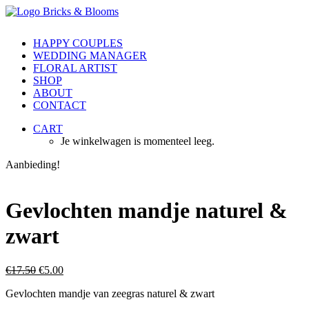
HAPPY COUPLES
WEDDING MANAGER
FLORAL ARTIST
SHOP
ABOUT
CONTACT
CART
Je winkelwagen is momenteel leeg.
Aanbieding!
Gevlochten mandje naturel &
zwart
Oorspronkelijke
Huidige
€
17.50
€
5.00
prijs
prijs
Gevlochten mandje van zeegras naturel & zwart
was:
is:
€17.50.
€5.00.