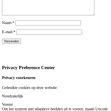
Naam
*
E-mail
*
©2021 Bricks & Blooms BTW 0654 766 925 |
Algemene
voorwaarden
|
Privacy verklaring
|
Webdesign The Other Concept
Privacy Preference Center
Privacy voorkeuren
Gebruikte cookies op deze website:
Noodzakelijk
Vereist
Om het systeem met adaptieve beelden uit te voeren, maakt Uncode