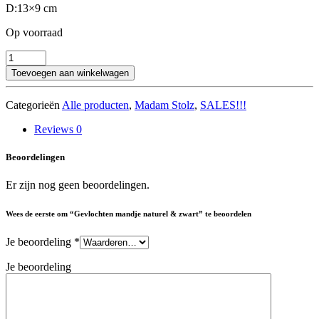
D:13×9 cm
Op voorraad
Gevlochten
mandje
Toevoegen aan winkelwagen
naturel
&
Categorieën
Alle producten
,
Madam Stolz
,
SALES!!!
zwart
aantal
Reviews
0
Beoordelingen
Er zijn nog geen beoordelingen.
Wees de eerste om “Gevlochten mandje naturel & zwart” te beoordelen
Je beoordeling
*
Je beoordeling